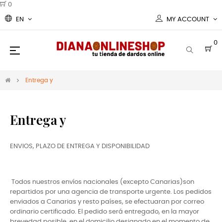
0
EN
MY ACCOUNT
0
Toggle
☰
navigation
Entrega y
Entrega y
ENVIOS, PLAZO DE ENTREGA Y DISPONIBILIDAD
Todos nuestros envíos nacionales (excepto Canarias)son
repartidos por una agencia de transporte urgente. Los pedidos
enviados a Canarias y resto países, se efectuaran por correo
ordinario certificado. El pedido será entregado, en la mayor
brevedad posible, en el domicilio designado en el momento de