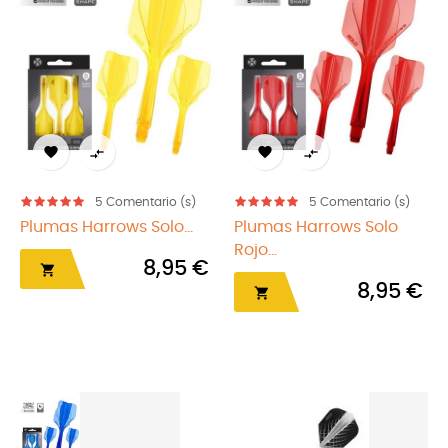




omentario (s)
5
Comentario (s)
5
Come
ows Solo...
Plumas Harrows Solo
Plumas Harrow
Rojo...
Rojo...
8,95 €
8,95 €

