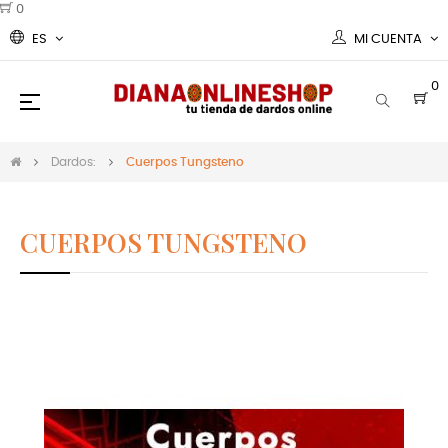
0
ES
MI CUENTA
0
Navegación
☰
de
palanca
Dardos:
Cuerpos Tungsteno
CUERPOS TUNGSTENO