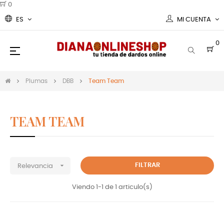
0
ES
MI CUENTA
0
Navegación
☰
de
palanca
Plumas
DBB
Team Team
TEAM TEAM
Aletas team team
std slim oval

FILTRAR
Relevancia
Viendo 1-1 de 1 articulo(s)