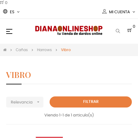
0
ES
MI CUENTA
0
Navegación
☰
de
palanca
Cañas
Harrows
Vibro
VIBRO
Cañas Harrows darts Vibro

FILTRAR
Relevancia
Viendo 1-1 de 1 articulo(s)