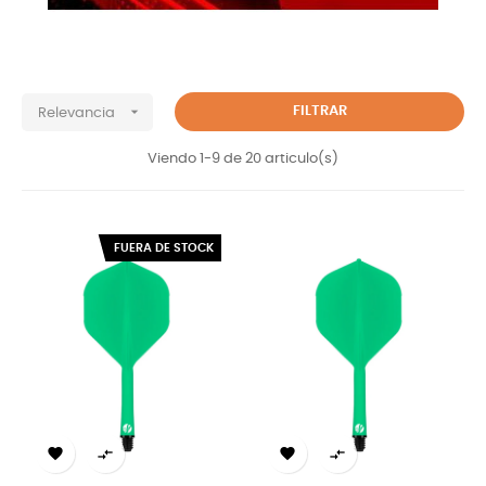

FILTRAR
Relevancia
Viendo 1-9 de 20 articulo(s)
FUERA DE STOCK



