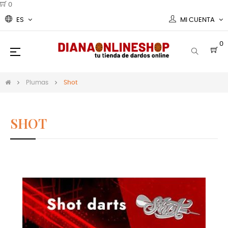
0
ES
MI CUENTA
0
Navegación
☰
de
palanca
Plumas
Shot
SHOT