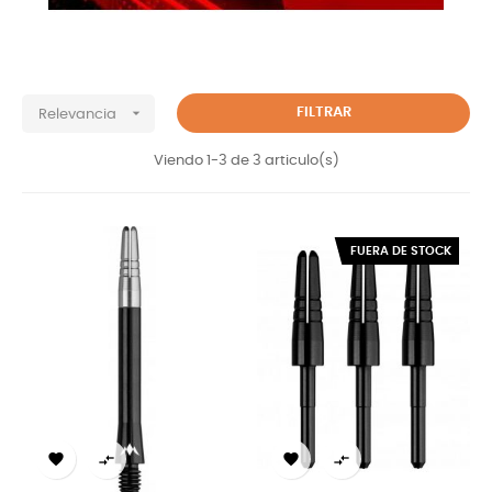

FILTRAR
Relevancia
Viendo 1-3 de 3 articulo(s)
FUERA DE STOCK



