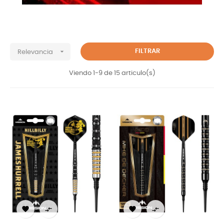

FILTRAR
Relevancia
Viendo 1-9 de 15 articulo(s)



