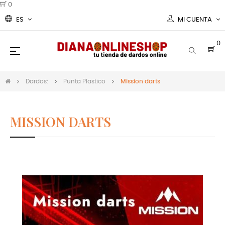
0
ES
MI CUENTA
0
Navegación
☰
de
palanca
Dardos:
Punta Plastico
Mission darts
MISSION DARTS