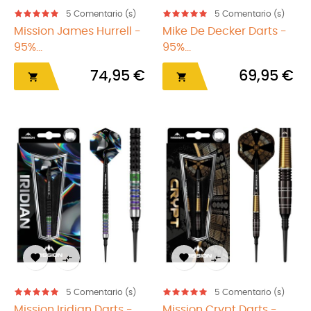
5
Comentario (s)
5
Comentario (s)
Mission James Hurrell -
Mike De Decker Darts -
95%...
95%...
74,95 €
69,95 €






5
Comentario (s)
5
Comentario (s)
Mission Iridian Darts -...
Mission Crypt Darts -