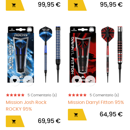
99,95 €
95,95 €






5
Comentario (s)
5
Comentario (s)
Mission Josh Rock
Mission Darryl Fitton 95%
ROCKY 95%
64,95 €

69,95 €
