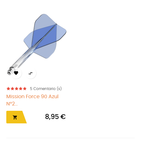


5
Comentario (s)
Mission Force 90 Azul
Nº2...
8,95 €
