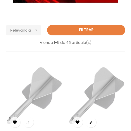

FILTRAR
Relevancia
Viendo 1-9 de 45 articulo(s)



