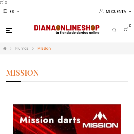
0
ES
MI CUENTA
0
Navegación
☰
de
palanca
Plumas
Mission
MISSION