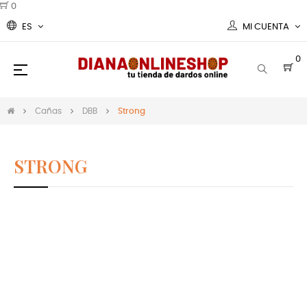
0
ES
MI CUENTA
0
Navegación
☰
de
palanca
Cañas
DBB
Strong
STRONG
Cañas DBB Strong para tus dardo