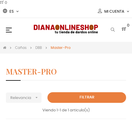
0
ES
MI CUENTA
0
Navegación
☰
de
palanca
Cañas
DBB
Master-Pro
MASTER-PRO
Cañas DBB Master-pro para tus dardos

FILTRAR
Relevancia
Viendo 1-1 de 1 articulo(s)