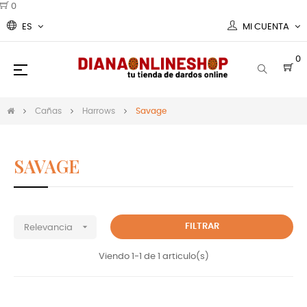
0
ES
MI CUENTA
0
Navegación
☰
de
palanca
Cañas
Harrows
Savage
SAVAGE
Cañas Harrows darts Savage

FILTRAR
Relevancia
Viendo 1-1 de 1 articulo(s)