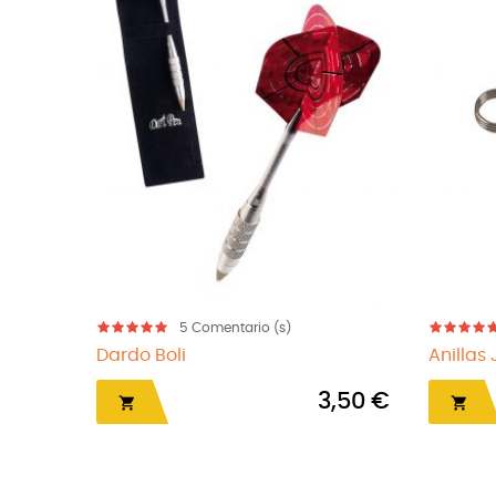
5
Comentario (s)
Dardo Boli
Anillas
3,50 €

