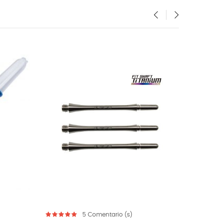
‹
›
FUERA DE STOCK
rio (s)
5
Comentario (s)