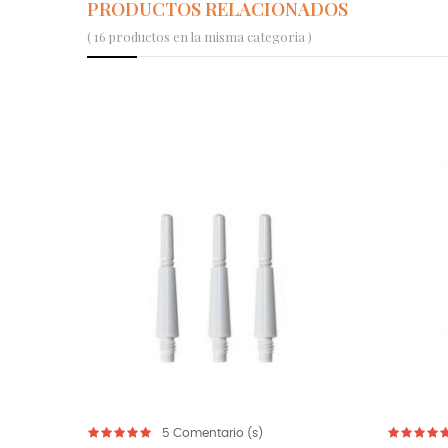
PRODUCTOS RELACIONADOS
( 16 productos en la misma categoria )
rio (s)
5
Comentario (s)