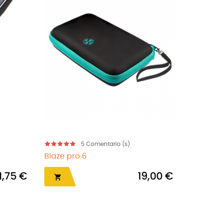
5
Comentario (s)
Blaze pro 6
Longlif
1,75 €
19,00 €

