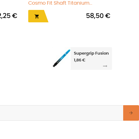
nning 2 Rosa
Repuesto Tops Alimix Spin
6,00 €
1,18 €

Supergrip Fusion
1,86 €