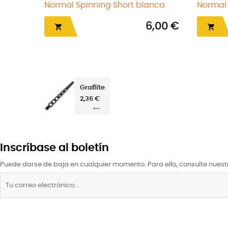
itanium...
Normal Spinning corta negra
58,50 €
6,00 €

Graflite
2,36 €
Inscríbase al boletín
Puede darse de baja en cualquier momento. Para ello, consulte nuestr