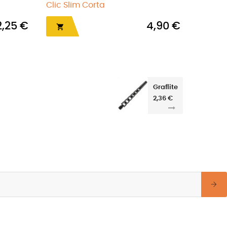
di
Normal Spinning corta azul
4,90 €
6,0

Graflite
2,36 €