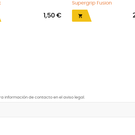
Graflite
Clic Slim Mi
0 €
2,85 €


a información de contacto en el aviso legal.