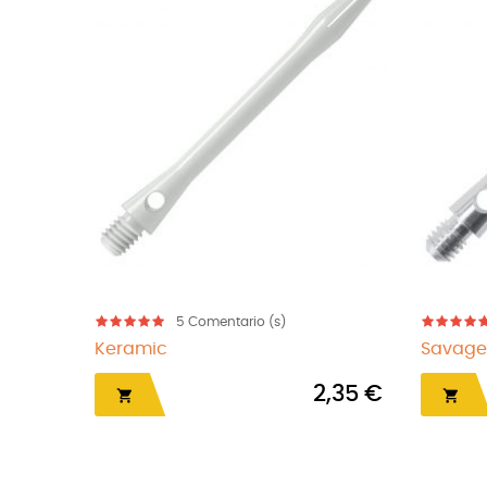
5
Comentario (s)
Keramic
Savage
2,35 €

