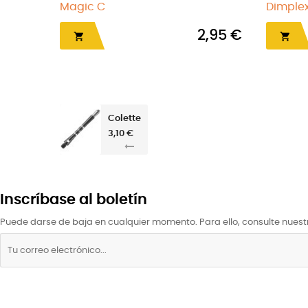
rta
Aleta exit amarilla 2BA (100)
4,90 €
19,0

Colette
3,10 €
Inscríbase al boletín
Puede darse de baja en cualquier momento. Para ello, consulte nuestr