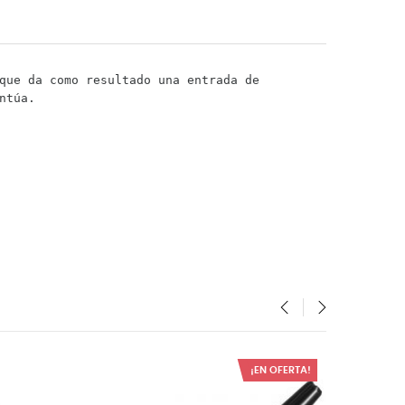
que da como resultado una entrada de
ntúa.
‹
›
¡EN OFERTA!