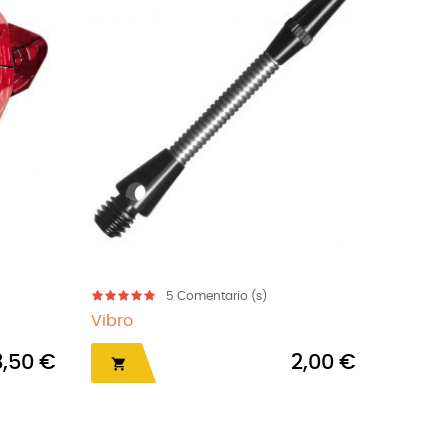
5
Comentario (s)
Vibro
Carbo
3,50 €
2,00 €

