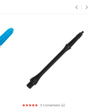
‹
›
omentario (s)
5
Comentario (s)