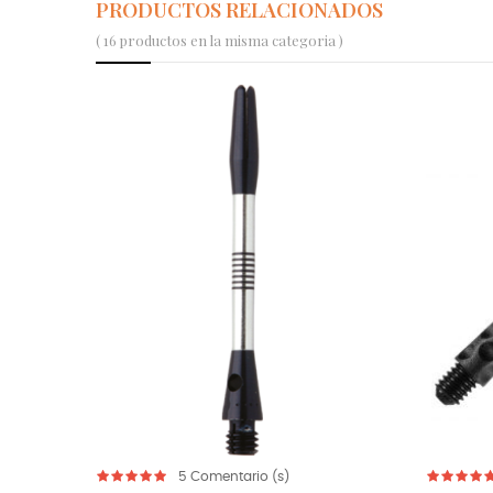
PRODUCTOS RELACIONADOS
( 16 productos en la misma categoria )
omentario (s)
5
Comentario (s)