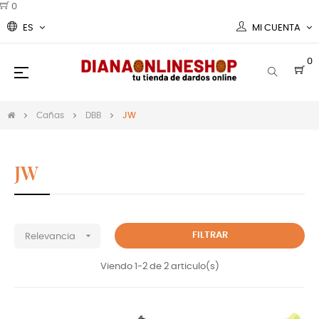
0
ES
MI CUENTA
0
Navegación
☰
de
palanca
Cañas
DBB
JW
JW
Cañas DBB JW para tus dardos

FILTRAR
Relevancia
Viendo 1-2 de 2 articulo(s)