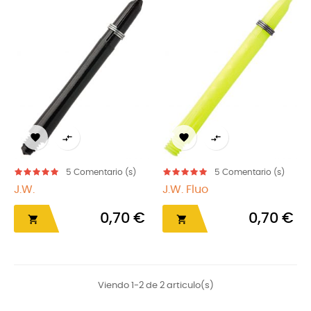




5
Comentario (s)
5
Comentario (s)
J.W.
J.W. Fluo
0,70 €
0,70 €


Viendo 1-2 de 2 articulo(s)