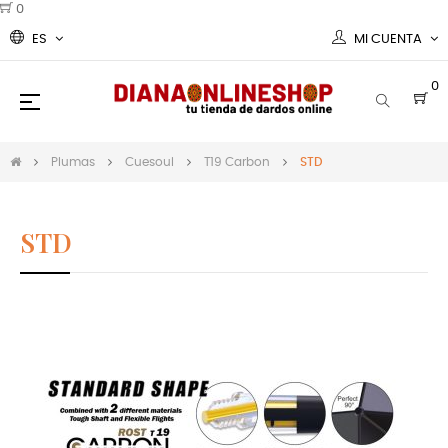
0
ES
MI CUENTA
0
Navegación
☰
de
palanca
Plumas
Cuesoul
T19 Carbon
STD
STD