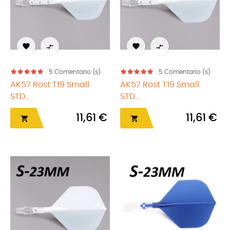




5
Comentario (s)
5
Comentario (s)
AK57 Rost T19 Small
AK57 Rost T19 Small
STD...
STD...
11,61 €
11,61 €

