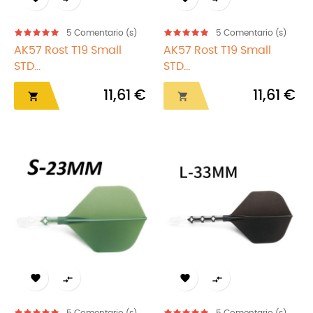
5
Comentario (s)
5
Comentario (s)
AK57 Rost T19 Small
AK57 Rost T19 Small
STD...
STD...
11,61 €
11,61 €





