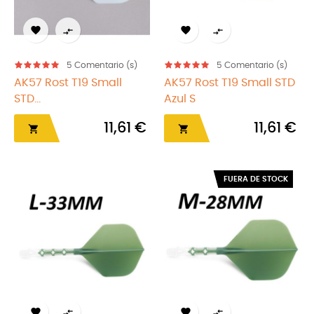




5
Comentario (s)
5
Comentario (s)
AK57 Rost T19 Small
AK57 Rost T19 Small STD
STD...
Azul S
11,61 €
11,61 €


FUERA DE STOCK



