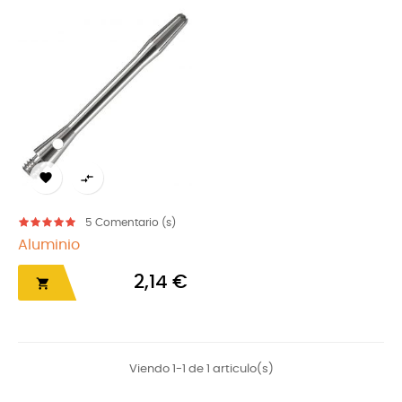


5
Comentario (s)
Aluminio
2,14 €

Viendo 1-1 de 1 articulo(s)