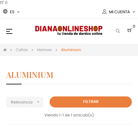
0
ES
MI CUENTA
0
Navegación
☰
de
palanca
Cañas
Harrows
Aluminium
ALUMINIUM
Cañas Harrows darts Aluminium

FILTRAR
Relevancia
Viendo 1-1 de 1 articulo(s)