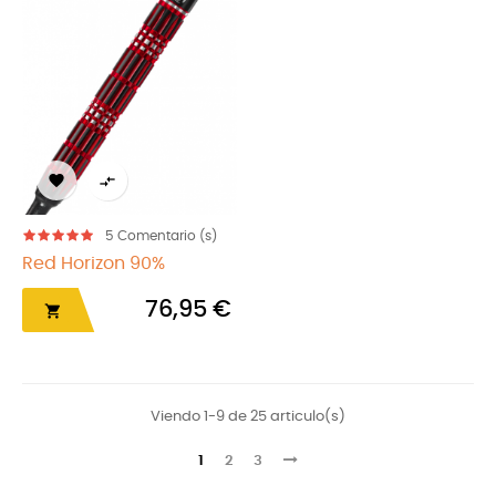


5
Comentario (s)
Red Horizon 90%
76,95 €

Viendo 1-9 de 25 articulo(s)
1
2
3