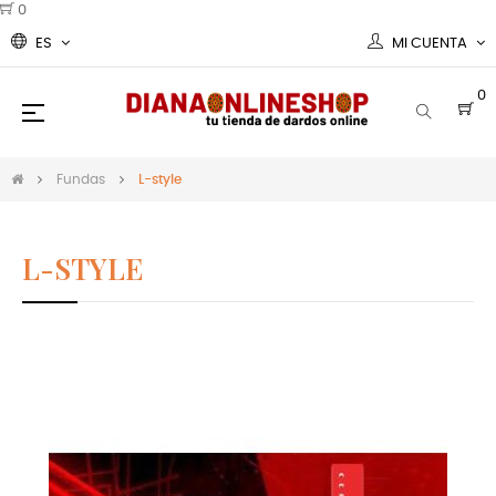
0
ES
MI CUENTA
0
Navegación
☰
de
palanca
Fundas
L-style
L-STYLE