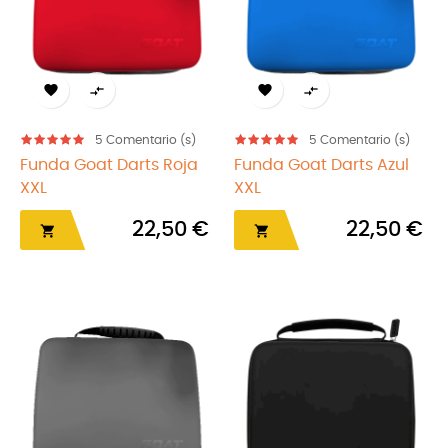




5
Comentario (s)
5
Comentario (s)
Funda Goat Darts Roja
Funda Goat Darts Azul
XXL
XXL
22,50 €
22,50 €

