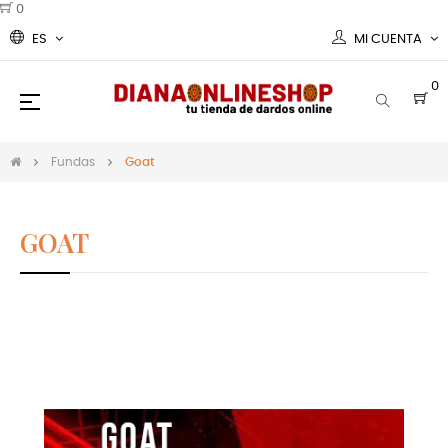
0
ES
MI CUENTA
0
Navegación
☰
de
palanca
Fundas
Goat
GOAT