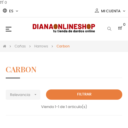
0
ES
MI CUENTA
0
Navegación
☰
de
palanca
Cañas
Harrows
Carbon
CARBON
Cañas Harrows darts Carbon

FILTRAR
Relevancia
Viendo 1-1 de 1 articulo(s)