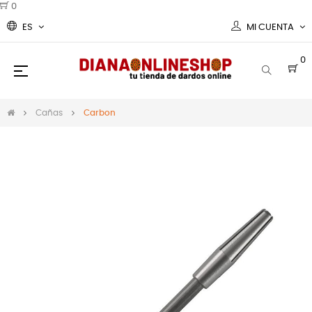
0
ES
MI CUENTA
0
Navegación
☰
de
palanca
Cañas
Carbon