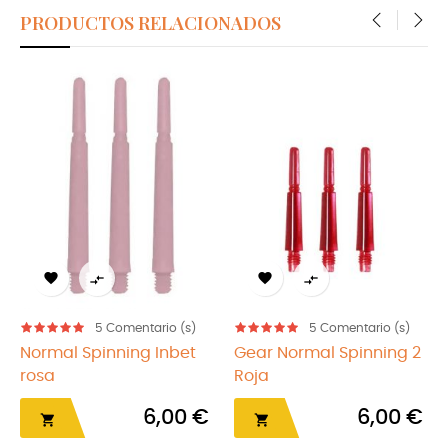
PRODUCTOS RELACIONADOS
‹
›




rio (s)
5
Comentario (s)
5
Comentario
Inbet
Gear Normal Spinning 2
AK7 TERO Rosa
Roja
9,

,00 €
6,00 €
