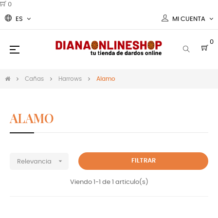
0
ES
MI CUENTA
0
Navegación
☰
de
palanca
Cañas
Harrows
Alamo
ALAMO
Cañas Harrows darts Alamo

FILTRAR
Relevancia
Viendo 1-1 de 1 articulo(s)