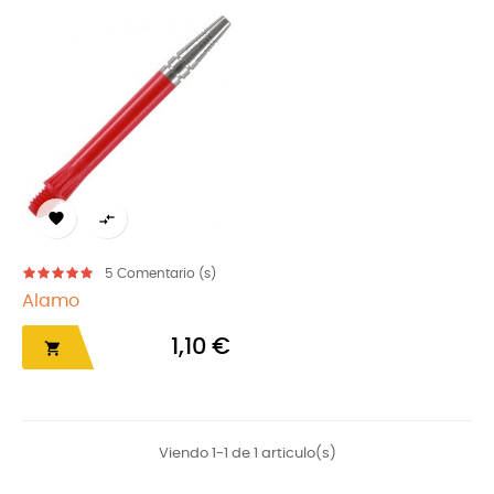


5
Comentario (s)
Alamo
1,10 €

Viendo 1-1 de 1 articulo(s)