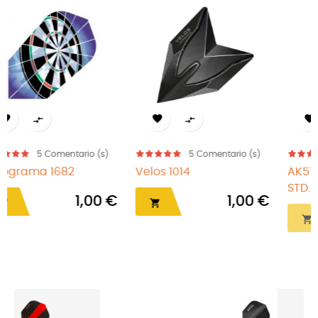




mentario (s)
5
Comentario (s)
5
Comen
AK57 Rost T19 Big Wing
Nylon verde
STD...
1,00 €

11,61 €
