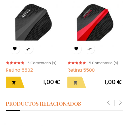




5
Comentario (s)
5
Comentario (s)
Retina 5502
Retina 5500
1,00 €
1,00 €


PRODUCTOS RELACIONADOS
‹
›
FUERA DE STOCK