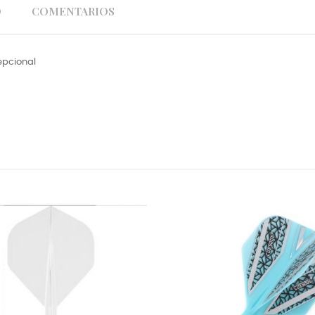
O
COMENTARIOS
epcional