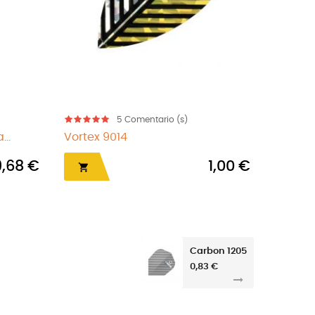
5
Comentario (s)
Pentathlon HD150 gris 02
Aleta Cond
00 €
1,10 €


Carbon 1205
0,83 €