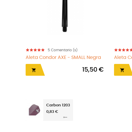
5
Comentario (s)
gra
Aleta Condor AXE - Blanca
AK5 Rost S
50 €
14,95 €


Carbon 1203
0,83 €