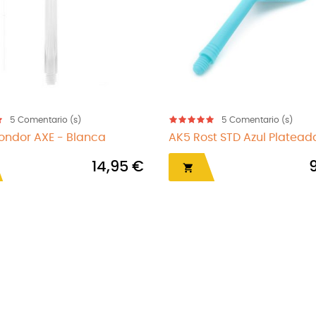
5
Comentario (s)
5
Comentario (s)
TD Azul Plateada...
Vortex 9014
9,68 €
1,
