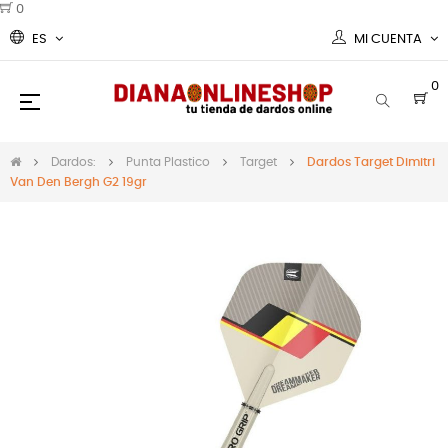
0
ES
MI CUENTA
0
Navegación
☰
de
palanca
Dardos:
Punta Plastico
Target
Dardos Target Dimitri
Van Den Bergh G2 19gr