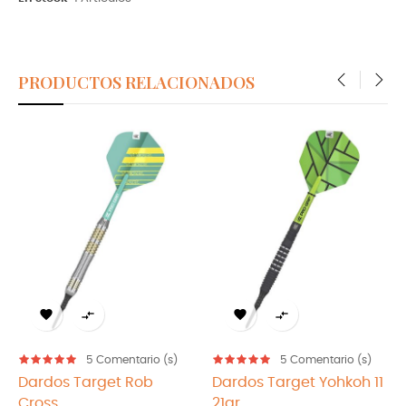
PRODUCTOS RELACIONADOS
‹
›




5
Comentario (s)
5
Comentario (s)
Dardos Target Rob
Dardos Target Yohkoh 11
Cross...
21gr