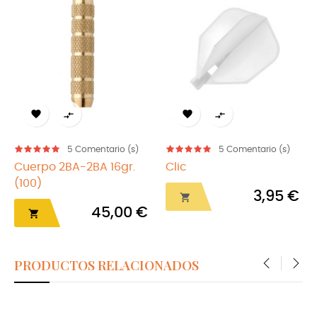




5
Comentario (s)
5
Comentario (s)
Cuerpo 2BA-2BA 16gr.
Clic
(100)
3,95 €

45,00 €

PRODUCTOS RELACIONADOS
‹
›