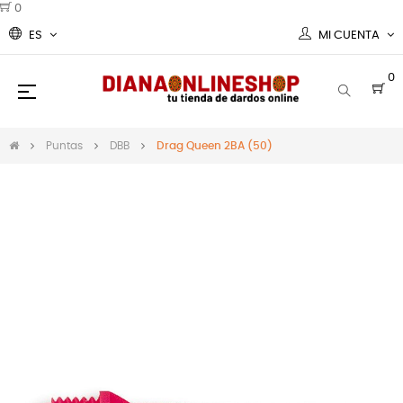
0
ES
MI CUENTA
0
Navegación
☰
de
palanca
Puntas
DBB
Drag Queen 2BA (50)