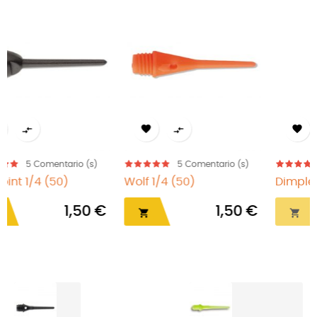




omentario (s)
5
Comentario (s)
5
Come
0)
Dimple 2BA (50)
M6 1/4 (50)
1,50 €
1,50 €

