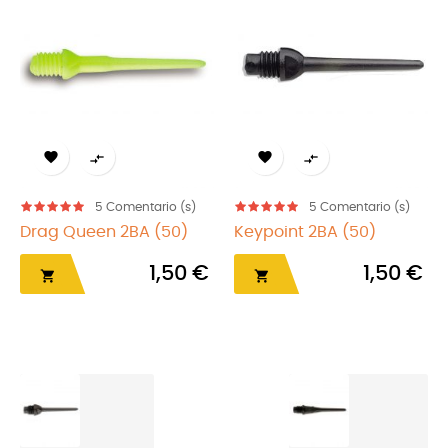





5
Comentario (s)
5
Comentario (s)
5
C
en 2BA (50)
Keypoint 2BA (50)
M6 1/4 (50)
1,50 €
1,50 €

