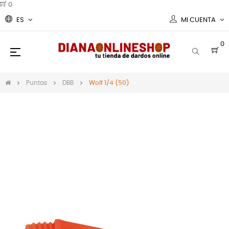
0
ES
MI CUENTA
0
Navegación
☰
de
palanca
Puntas
DBB
Wolf 1/4 (50)