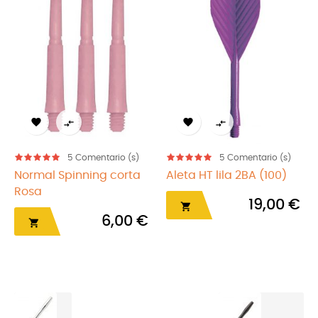




)
5
Comentario (s)
5
Comentario (s)
a
Aleta HT lila 2BA (100)
Aluminio
19,00 €
1,55 €


 €