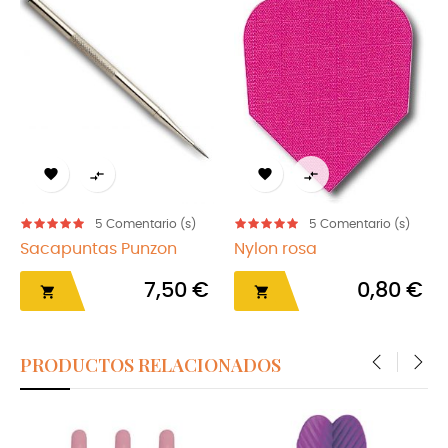




5
Comentario (s)
5
Comentario (s)
Sacapuntas Punzon
Nylon rosa
7,50 €
0,80 €


PRODUCTOS RELACIONADOS
‹
›