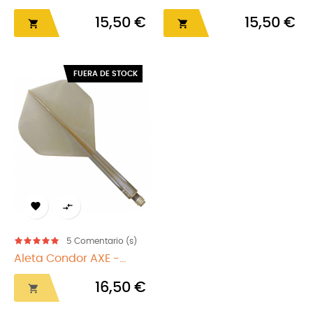
15,50 €
15,50 €


FUERA DE STOCK


5
Comentario (s)
Aleta Condor AXE -...
16,50 €
