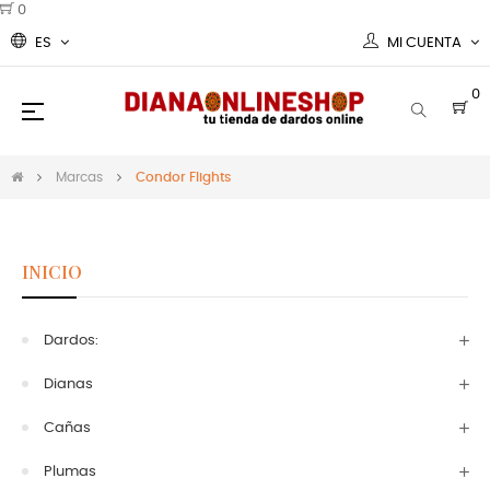
0
ES
MI CUENTA
0
Navegación
☰
de
palanca
Marcas
Condor Flights
INICIO
Dardos:
Dianas
Cañas
Plumas